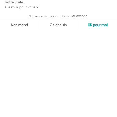
votre visite...
C'est OK pour vous ?
Consentements certifiés par
FR
EN
Non merci
Je choisis
OK pour moi
Axeptio consent
Plateforme de Gestion du Consentement : Personnali
Notre plateforme vous permet d'adapter et de gérer vo