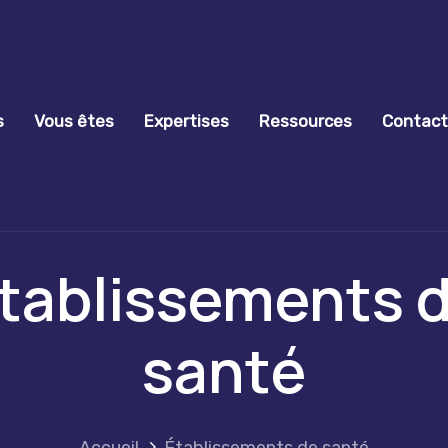
s
Vous êtes
Expertises
Ressources
Contac
tablissements 
santé