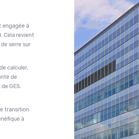
st engagée à
. Cela revient
 de serre sur
de calculer,
anté de
s de GES.
e transition
néfique à