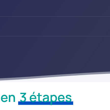
 en
3 étapes